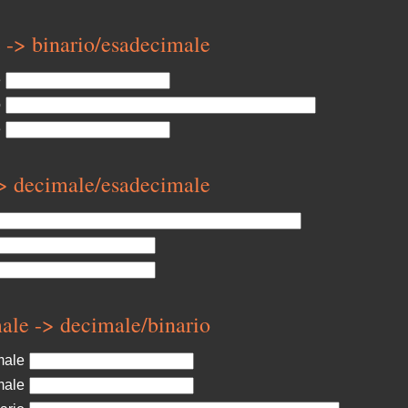
 -> binario/esadecimale
e
o
e
-> decimale/esadecimale
ale -> decimale/binario
male
male