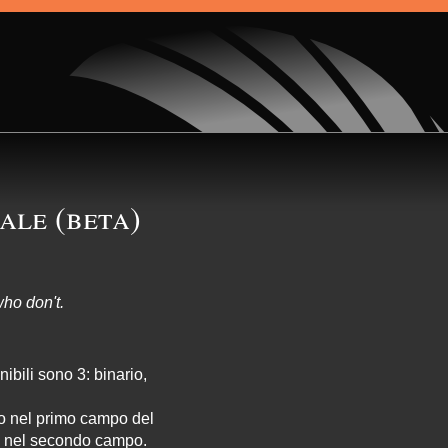
ale (beta)
ho don't.
ibili sono 3: binario,
io nel primo campo del
le nel secondo campo.